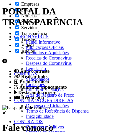
Empresas
PORTAL DA
Fotos
Notícias
TRANSPARÊNCIA
Secretarias
Servidor
Transparência
CORONAVÍRUS
Turistas
Painel Informativo
Videos
Publicações Oficiais
Áudios
Contratos e Aquisições
Receitas do Coronavirus
Despesa do Coronavírus
Legislação
Auto contraste
COMPRAS
Realçar links
Sancionados
Preto e branco
Licitações
Aumentar espaçamento
Editais de Licitações
Destacando cursor
Atas de Registro de Preço
Regua guia
CONTRATAÇÕES DIRETAS
Dispensa de Licitações
Fale conosco
Termo de Referência de Dispensa
Inexigibilidade
CONTRATOS
Fale conosco
Contratos e Aditivos