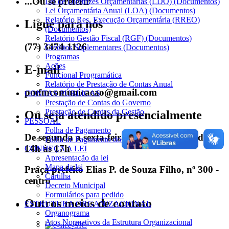
...Ou se preferir
Lei de Diretrizes Orçamentárias (LDO) (Documentos)
Lei Orçamentária Anual (LOA) (Documentos)
Relatório Res. Execução Orçamentária (RREO)
Ligue para nós
(Documentos)
Relatório Gestão Fiscal (RGF) (Documentos)
(77) 3474-1126
Créditos Suplementares (Documentos)
Programas
Ações
E-mail
Funcional Programática
Relatório de Prestação de Contas Anual
pmfmcomunicacao@gmail.com
CONTAS PÚBLICAS
Prestação de Contas do Governo
Prestação de Contas da Gestão
Ou seja atendido presencialmente
PESSOAL
Folha de Pagamento
De segunda a sexta-feira, das 8h às 12h e das
Folha de Pagamento do Saae
14h às 17h
CONHEÇA A LEI
Apresentação da lei
Mapa da lei
Praça prefeito Elias P. de Souza Filho, nº 300 -
Cartilha
centro
Decreto Municipal
Formulários para pedido
Outros meios de contato
ESTRUTURA ORGANIZACIONAL
Organograma
Atos Normativos da Estrutura Organizacional
e-SIC