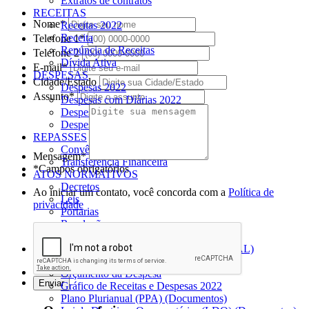
Extratos de contratos
RECEITAS
Nome*
Receitas 2022
Receita
Telefone 1*
Renúncia de Receitas
Telefone 2
Dívida Ativa
E-mail*
DESPESAS
Cidade/Estado
Despesas 2022
Assunto*
Despesas com Diárias 2022
Despesas
Despesas com diárias e passagens
REPASSES
Convênios Recebidos
Mensagem*
Transferência Financeira
*Campos obrigatórios
ATOS NORMATIVOS
Decretos
Ao iniciar um contato, você concorda com a
Política de
Leis
privacidade
Portarias
Resoluções
Lei Orgânica do Município
LRF (LEI DE RESPONSABILIDADE FISCAL)
Orçamento da Receita
Orçamento da Despesa
Gráfico de Receitas e Despesas 2022
Plano Plurianual (PPA) (Documentos)