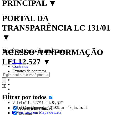
PRINCIPAL
▼
PORTAL DA
TRANSPARÊNCIA LC 131/01
▼
Você está navegando em:
ACESSO À INFORMAÇÃO
LEI 12.527
▼
Home
Contratos
Extratos de contratos
Filtrar por todos
✔ Lei nº 12.527/11, art. 8º, §2º
✔ Lei Complementar 131/09, art. 48, inciso II
Acesso à Informação
▶ Veja mais em Mapa de Leis
Cidadão