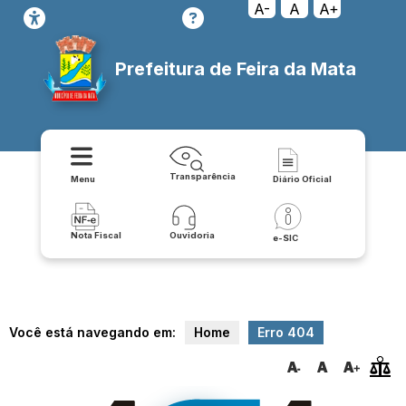
cessoainformacao/sic_servico_de_informacoes_ao_cidadao
A-
A
A+
Prefeitura de Feira da Mata
Transparência
Menu
Diário Oficial
Nota Fiscal
Ouvidoria
e-SIC
Você está navegando em:
Home
Erro 404