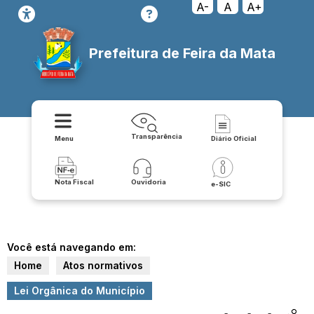
A-
A
A+
Prefeitura de Feira da Mata
Transparência
Menu
Diário Oficial
Nota Fiscal
Ouvidoria
e-SIC
Você está navegando em:
Home
Atos normativos
Lei Orgânica do Município