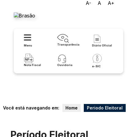
A-
A
A+
Prefeitura de Feira da Mata
Transparência
Menu
Diário Oficial
Nota Fiscal
Ouvidoria
e-SIC
Você está navegando em:
Home
Periodo Eleitoral
Período Eleitoral