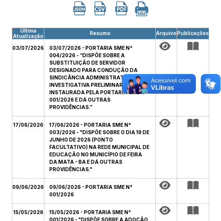
Última
Resumo
Arquivo
Publicações
Atualização
03/07/2026
03/07/2026 - PORTARIA SME N°
004/2026 - “DISPÕE SOBRE A
SUBSTITUIÇÃO DE SERVIDOR
DESIGNADO PARA CONDUÇÃO DA
SINDICÂNCIA ADMINISTRATIVA
INVESTIGATIVA PRELIMINAR
INSTAURADA PELA PORTARIA SME Nº
001/2026 E DÁ OUTRAS
PROVIDÊNCIAS.”
17/06/2026
17/06/2026 - PORTARIA SME N°
003/2026 - "DISPÕE SOBRE O DIA 19 DE
JUNHO DE 2026 (PONTO
FACULTATIVO) NA REDE MUNICIPAL DE
EDUCAÇÃO NO MUNICÍPIO DE FEIRA
DA MATA - BA E DÁ OUTRAS
PROVIDÊNCIAS."
09/06/2026
09/06/2026 - PORTARIA SME N°
001/2026
15/05/2026
15/05/2026 - PORTARIA SME N°
001/2026 - "DISPÕE SOBRE A ADOÇÃO