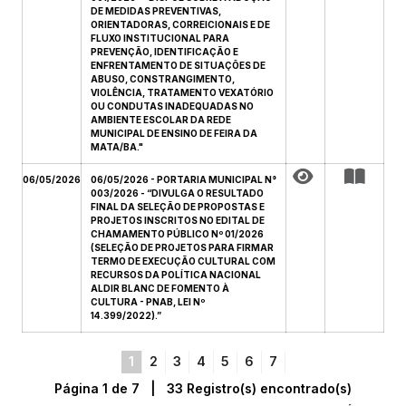
DE MEDIDAS PREVENTIVAS,
ORIENTADORAS, CORREICIONAIS E DE
FLUXO INSTITUCIONAL PARA
PREVENÇÃO, IDENTIFICAÇÃO E
ENFRENTAMENTO DE SITUAÇÕES DE
ABUSO, CONSTRANGIMENTO,
VIOLÊNCIA, TRATAMENTO VEXATÓRIO
OU CONDUTAS INADEQUADAS NO
AMBIENTE ESCOLAR DA REDE
MUNICIPAL DE ENSINO DE FEIRA DA
MATA/BA."
06/05/2026
06/05/2026 - PORTARIA MUNICIPAL N°
003/2026 - “DIVULGA O RESULTADO
FINAL DA SELEÇÃO DE PROPOSTAS E
PROJETOS INSCRITOS NO EDITAL DE
CHAMAMENTO PÚBLICO Nº 01/2026
(SELEÇÃO DE PROJETOS PARA FIRMAR
TERMO DE EXECUÇÃO CULTURAL COM
RECURSOS DA POLÍTICA NACIONAL
ALDIR BLANC DE FOMENTO À
CULTURA - PNAB, LEI Nº
14.399/2022).”
1
2
3
4
5
6
7
Página 1 de 7 | 33 Registro(s) encontrado(s)